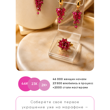
46 000
женщин начали
46К
23К
23 500
влюбились в процесс
2К+
+2000
стали мастерами
Соберёте своё первое
украшение уже на марафоне —