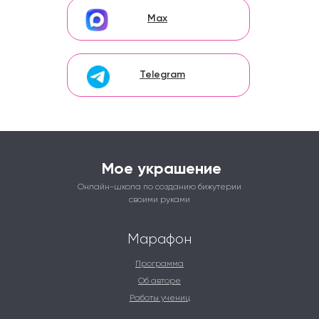
Max
Telegram
Мое украшение
Онлайн-школа по созданию бижутерии
своими руками
Марафон
Программа
Об авторе
Работы учениц