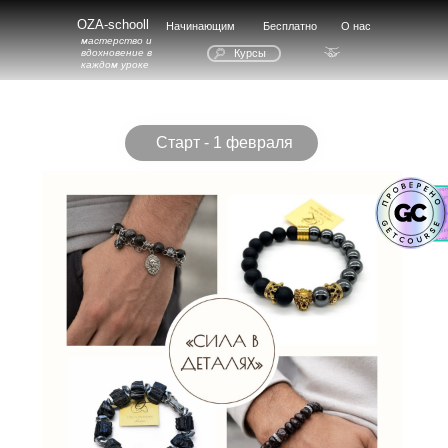
OZA-schooll
Начинающим
Бесплатно
О нас
мастерство и
вдохновение в
Курсы
каждом уроке
Старт - 1 февраля